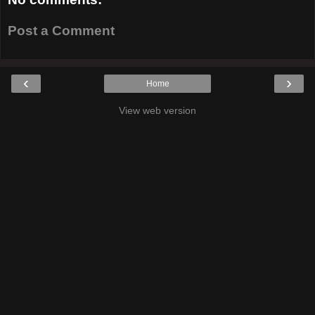
Post a Comment
‹
›
Home
View web version