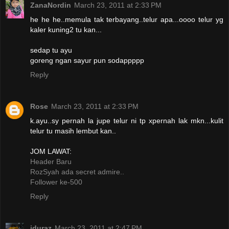
ZanaNordin
March 23, 2011 at 2:33 PM
he he he..memula tak terbayang..telur apa...oooo telur yg
kaler kuning2 tu kan...
sedap tu ayu
goreng ngan sayur pun sodappppp
Reply
Rose
March 23, 2011 at 2:33 PM
k.ayu..sy pernah la jupe telur ni tp xpernah lak mkn...kulit
telur tu masih lembut kan..
JOM LAWAT:
Header Baru
RozSyah ada secret admire..
Follower ke-500
Reply
iduraz
March 23, 2011 at 2:47 PM