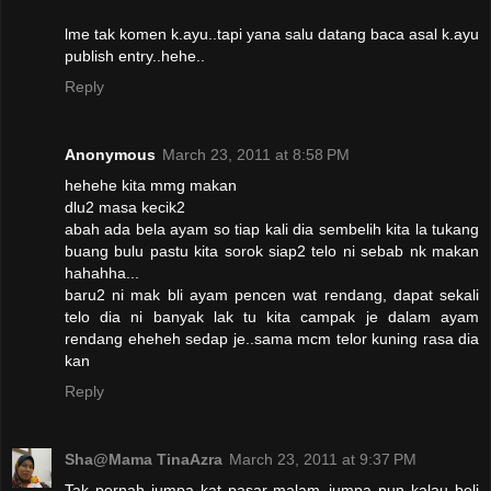
lme tak komen k.ayu..tapi yana salu datang baca asal k.ayu
publish entry..hehe..
Reply
Anonymous
March 23, 2011 at 8:58 PM
hehehe kita mmg makan
dlu2 masa kecik2
abah ada bela ayam so tiap kali dia sembelih kita la tukang
buang bulu pastu kita sorok siap2 telo ni sebab nk makan
hahahha...
baru2 ni mak bli ayam pencen wat rendang, dapat sekali
telo dia ni banyak lak tu kita campak je dalam ayam
rendang eheheh sedap je..sama mcm telor kuning rasa dia
kan
Reply
Sha@Mama TinaAzra
March 23, 2011 at 9:37 PM
Tak pernah jumpa kat pasar malam..jumpa pun kalau beli