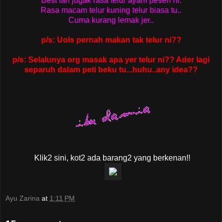
Best lah jugak rasa telur ayam pesen ni.
Rasa macam telur kuning telur biasa tu..
Cuma kurang lemak jer..
p/s: Uols pernah makan tak telur ni??
p/s: Selalunya org masak apa yer telur ni?? Ader lagi
separuh dalam peti beku tu...huhu..any idea??
Klik2 sini, kot2 ada barang2 yang berkenan!!
Ayu Zarina
at
1:11 PM