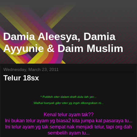
Damia Aleesya, Damia
Ayyunie & Daim Muslim
Wednesday, March 23, 2011
Telur 18sx
* Publish citer dalam draft dulu lah yer...
Walhal banyak giler citer yg ingin dikongsikan ni...
Kenal telur ayam tak??
Ini bukan telur ayam yg biasa2 kita jumpa kat pasaraya tu...
Ini telur ayam yg tak sempat nak menjadi telur, tapi org dah
sembelih ayam tu...