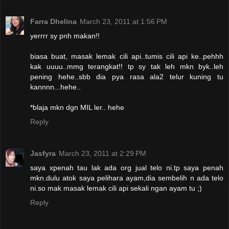
Farra Dhelina
March 23, 2011 at 1:56 PM
yerrrr sy pnh makan!!
biasa buat, masak lemak cili api..tumis cili api ke..pehhh
kak uuuu..mmg terangkat!! tp sy tak leh mkn byk..leh
pening hehe..sbb dia pya rasa ala2 telur kuning tu
kannnn...hehe..
*blaja mkn dgn MIL ler.. hehe
Reply
Jasfyra
March 23, 2011 at 2:29 PM
saya xpenah tau lak ada org jual telo ni.tp saya penah
mkn.dulu atok saya pelihara ayam,dia sembelih n ada telo
ni.so mak masak lemak cili api sekali ngan ayam tu ;)
Reply