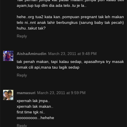
ayam,tup tup dlm dia ada telo..tu je la..
hehe..org tua2 kata kan..pompuan pregnant tak leh makan
telo ni..nnt anak lahir berbungkus (sarung baby tak pecah)
huhu..takut tak?
Reply
AishaAminudin
March 23, 2011 at 9:48 PM
tak penah makan, tapi kalau sedap, apasalhnya try masak
lomak cili api,mana tau lagik sedap
Reply
mamasuri
March 23, 2011 at 9:59 PM
xpernah lak jmpa..
xpernah lak makan..
first time tgk ni..
ooooooooo...hehehe
Reply